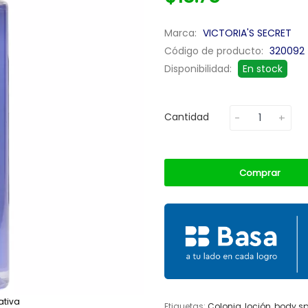
Marca:
VICTORIA'S SECRET
Código de producto:
320092
Disponibilidad:
En stock
Cantidad
Comprar
ativa
Etiquetas:
Colonia
,
loción
,
body sp