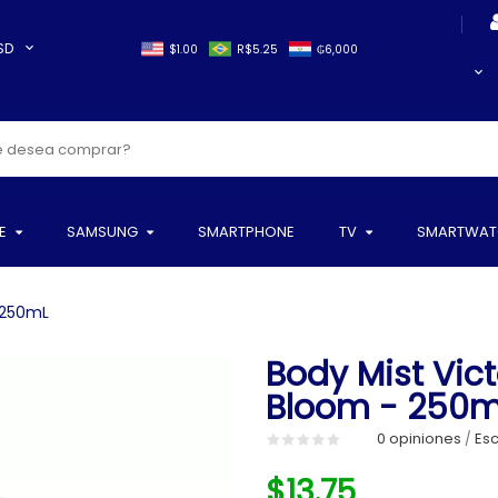
SD
$1.00
R$5.25
₲6,000
E
SAMSUNG
SMARTPHONE
TV
SMARTWAT
- 250mL
Body Mist Vict
Bloom - 250
0 opiniones
Esc
/
$13.75