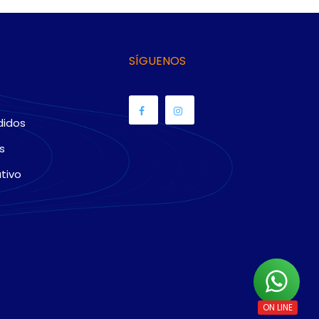
SÍGUENOS
didos
s
tivo