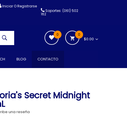
Iniciar O Registrarse
Soportes: (061) 502
162
0
0
$0.00
CH
BLOG
CONTACTO
oria's Secret Midnight
mL
ribe una reseña