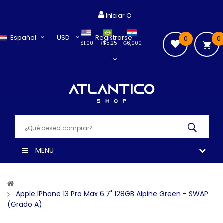
Iniciar O
Español
USD
Registrarse
0
0
$1.00
R$5.25
₲6,000
MENU
Apple IPhone 13 Pro Max 6.7" 128GB Alpine Green - SWAP
(Grado A)