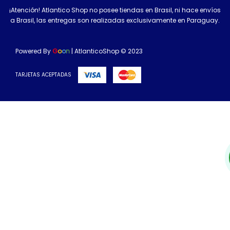
¡Atención! Atlantico Shop no posee tiendas en Brasil, ni hace envíos
a Brasil, las entregas son realizadas exclusivamente en Paraguay.
Powered By
G
o
o
n
| AtlanticoShop © 2023
TARJETAS ACEPTADAS