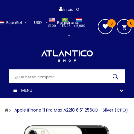
Iniciar O
Español
USD
Registrarse
0
0
$1.00
R$5.25
₲5,980
MENU
Apple IPhone 11 Pro Max A2218 6.5" 256GB - Silver (CPO)