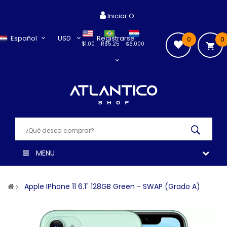
Iniciar O
Español
USD
Registrarse
0
0
$1.00
R$5.25
₲6,000
MENU
Apple IPhone 11 6.1" 128GB Green - SWAP (Grado A)