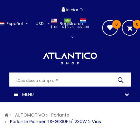
Iniciar O
Español
USD
Registrarse
0
0
$1.00
R$5.25
₲6,000
MENU
AUTOMOTIVO
Parlante
Parlante Pioneer TS-G1310F 5" 230W 2 Vías