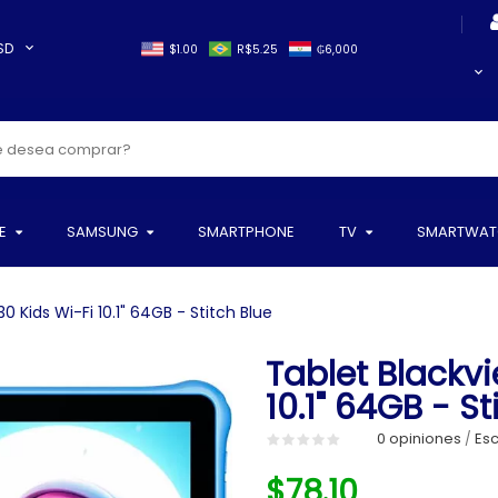
SD
$1.00
R$5.25
₲6,000
E
SAMSUNG
SMARTPHONE
TV
SMARTWAT
0 Kids Wi-Fi 10.1" 64GB - Stitch Blue
Tablet Blackv
10.1" 64GB - St
0 opiniones
Esc
/
$78.10