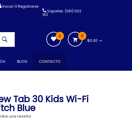
Iniciar O Registrarse
Soportes: (061) 502
162
0
0
$0.00
CH
BLOG
CONTACTO
iew Tab 30 Kids Wi-Fi
itch Blue
ribe una reseña