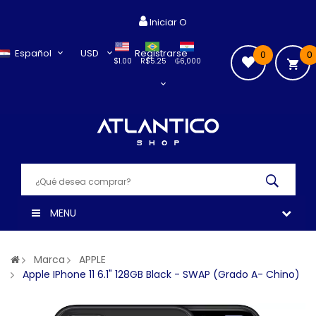
Iniciar O
Español
USD
Registrarse
0
0
$1.00
R$5.25
₲6,000
MENU
Marca
APPLE
Apple IPhone 11 6.1" 128GB Black - SWAP (Grado A- Chino)