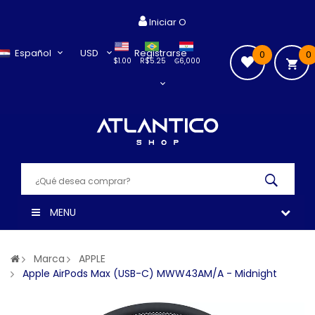
Iniciar O
Español
USD
Registrarse
0
0
$1.00
R$5.25
₲6,000
MENU
Marca
APPLE
Apple AirPods Max (USB-C) MWW43AM/A - Midnight