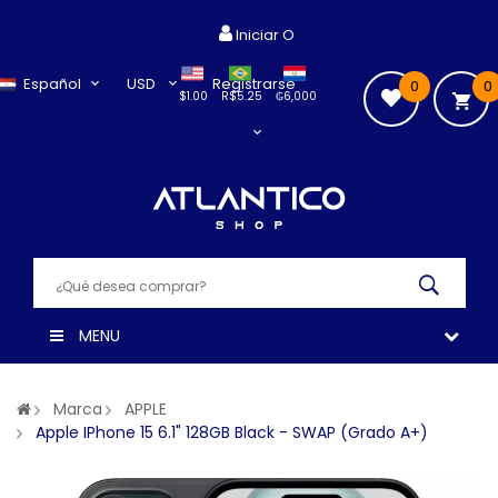
Iniciar O
Español
USD
Registrarse
0
0
$1.00
R$5.25
₲6,000
MENU
Marca
APPLE
Apple IPhone 15 6.1" 128GB Black - SWAP (Grado A+)