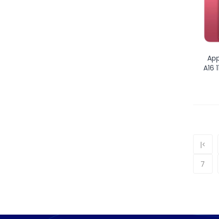
App
A16 
|<
7