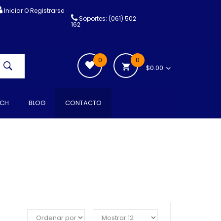
Iniciar O Registrarse
Soportes: (061) 502
162
0
0
$0.00
CH
BLOG
CONTACTO