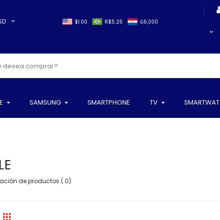
SD
$1.00
R$5.25
₲6,000
E
SAMSUNG
SMARTPHONE
TV
SMARTWAT
LE
ción de productos ( 0)