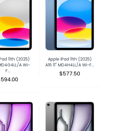
Pad 11th (2025)
Apple IPad 11th (2025)
" MD4G4LL/A Wi-
A16 11" MD4H4LL/A Wi-F...
F...
$577.50
$594.00