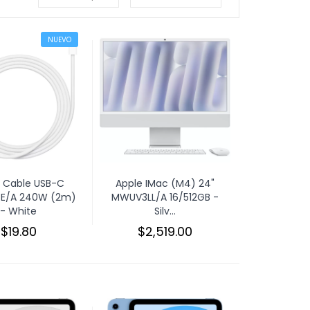
NUEVO
 Cable USB-C
Apple IMac (M4) 24"
E/A 240W (2m)
MWUV3LL/A 16/512GB -
- White
Silv...
$19.80
$2,519.00