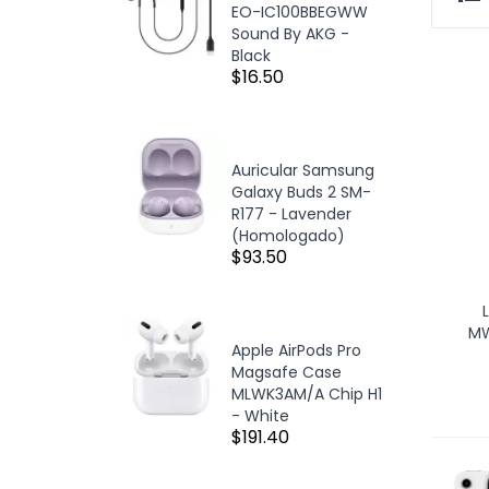
EO-IC100BBEGWW
Sound By AKG -
Black
$16.50
Auricular Samsung
Galaxy Buds 2 SM-
R177 - Lavender
(Homologado)
$93.50
MW
Apple AirPods Pro
Magsafe Case
MLWK3AM/A Chip H1
- White
$191.40