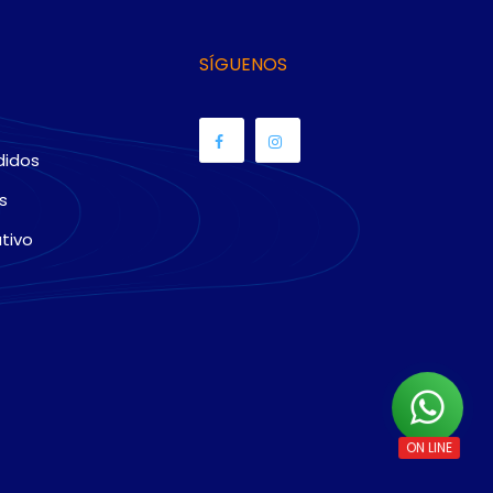
SÍGUENOS
didos
s
tivo