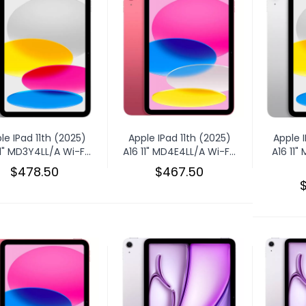
le IPad 11th (2025)
Apple IPad 11th (2025)
Apple I
11" MD3Y4LL/A Wi-F...
A16 11" MD4E4LL/A Wi-F...
A16 11
$478.50
$467.50