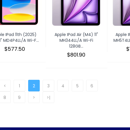
le IPad 11th (2025)
Apple IPad Air (M4) 11"
Apple I
11" MD4P4LL/A Wi-F...
MH344LL/A Wi-Fi
MH5T4LL/
128GB...
$577.50
$
$801.90
<
1
2
3
4
5
6
8
9
>
>|