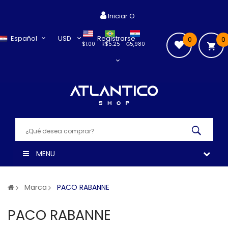
Iniciar O
Español
USD
Registrarse
0
0
$1.00
R$5.25
₲5,980
MENU
Marca
PACO RABANNE
PACO RABANNE