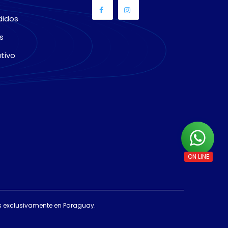
didos
s
tivo
das exclusivamente en Paraguay.