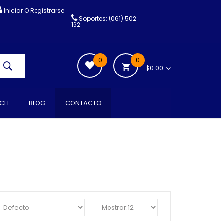
Iniciar O Registrarse
Soportes: (061) 502
162
0
0
$0.00
CH
BLOG
CONTACTO