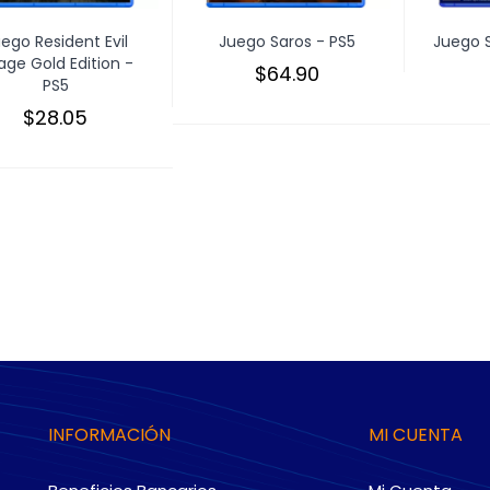
ego Resident Evil
Juego Saros - PS5
Juego Si
lage Gold Edition -
$64.90
PS5
$28.05
INFORMACIÓN
MI CUENTA