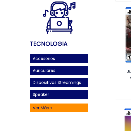
TECNOLOGIA
Accesorios
Auriculares
J
Dispositivos Streamings
Speaker
Ver Más +