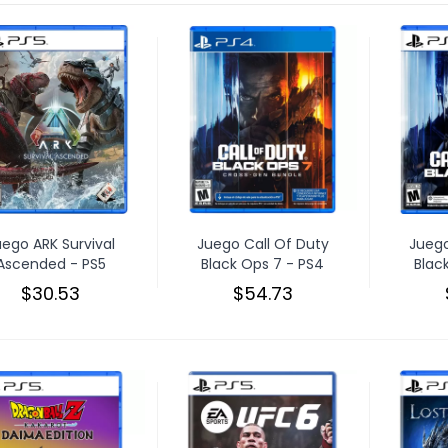
uego ARK Survival
Juego Call Of Duty
Juego
Ascended - PS5
Black Ops 7 - PS4
Blac
$30.53
$54.73