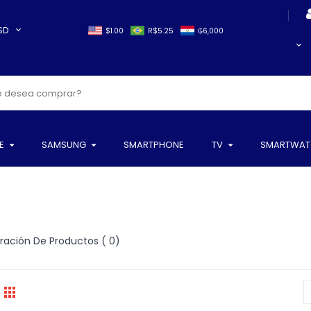
SD
$1.00
R$5.25
₲6,000
E
SAMSUNG
SMARTPHONE
TV
SMARTWAT
ación De Productos ( 0)