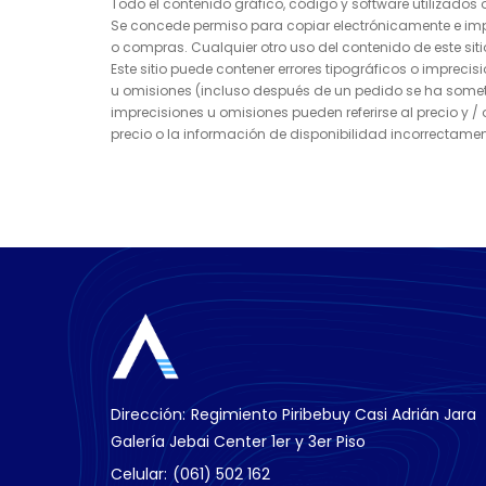
Todo el contenido gráfico, código y software utilizados o
Se concede permiso para copiar electrónicamente e impr
o compras. Cualquier otro uso del contenido de este siti
Este sitio puede contener errores tipográficos o imprecis
u omisiones (incluso después de un pedido se ha sometid
imprecisiones u omisiones pueden referirse al precio y /
precio o la información de disponibilidad incorrectam
Dirección:
Regimiento Piribebuy Casi Adrián Jara
Galería Jebai Center 1er y 3er Piso
Celular:
(061) 502 162