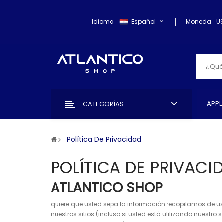
Idioma
Español
Moneda
U
APPL
CATEGORÍAS
Política De Privacidad
POLÍTICA DE PRIVACI
ATLANTICO SHOP
quiere que usted sepa la información recopilamos de us
nuestros sitios (incluso si usted está utilizando nuestr