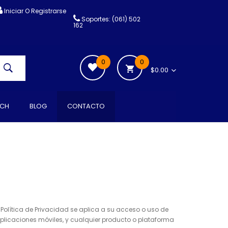
Iniciar O Registrarse
Soportes: (061) 502
162
0
0
$0.00
CH
BLOG
CONTACTO
olítica de Privacidad se aplica a su acceso o uso de
, aplicaciones móviles, y cualquier producto o plataforma