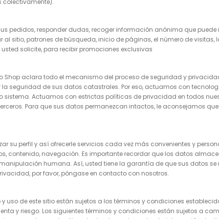
s colectivamente).
 sus pedidos, responder dudas, recoger información anónima que puede in
r al sitio, patrones de búsqueda, inicio de páginas, el número de visitas, 
o usted solicite, para recibir promociones exclusivas
co Shop aclara todo el mecanismo del proceso de seguridad y privacidad q
or la seguridad de sus datos catastrales. Por eso, actuamos con tecno
o sistema. Actuamos con estrictas políticas de privacidad en todos nue
erceros. Para que sus datos permanezcan intactos, le aconsejamos que
zar su perfil y así ofrecerle servicios cada vez más convenientes y per
ctos, contenido, navegación. Es importante recordar que los datos almac
 manipulación humana. Así, usted tiene la garantía de que sus datos se
rivacidad, por favor, póngase en contacto con nosotros.
 uso de este sitio están sujetos a los términos y condiciones establecidos
uenta y riesgo. Los siguientes términos y condiciones están sujetos a ca