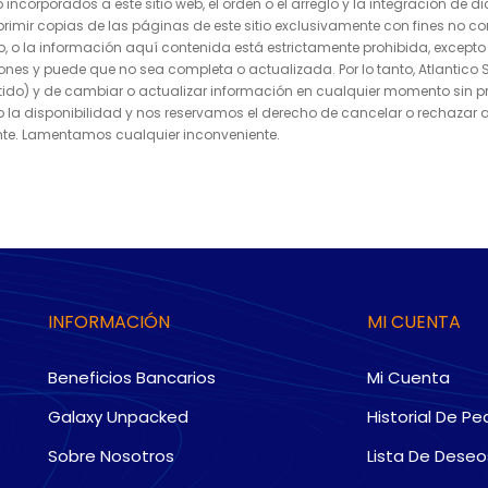
 incorporados a este sitio web, el orden o el arreglo y la integración de 
imir copias de las páginas de este sitio exclusivamente con fines no co
o, o la información aquí contenida está estrictamente prohibida, excepto c
iones y puede que no sea completa o actualizada. Por lo tanto, Atlantico 
o) y de cambiar o actualizar información en cualquier momento sin previ
 o la disponibilidad y nos reservamos el derecho de cancelar o rechazar 
ente. Lamentamos cualquier inconveniente.
INFORMACIÓN
MI CUENTA
Beneficios Bancarios
Mi Cuenta
Galaxy Unpacked
Historial De Pe
Sobre Nosotros
Lista De Deseo