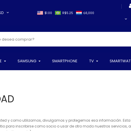
SD
$1.00
R$5.25
₲6,000
E
SAMSUNG
SMARTPHONE
TV
SMARTWAT
DAD
ted y como utilizamos, divulgamos y protegemos esa información. Esta P
o sitio para inscribirse como socio o usar de otro modo nuestros servicios